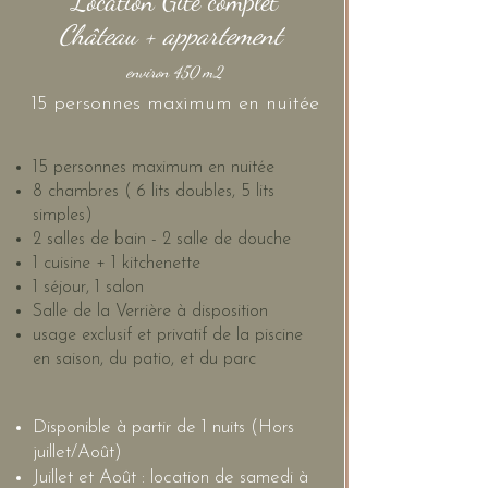
Location Gîte complet
Château + appartement
environ 450 m2
15 personnes maximum en nuitée
15 personnes maximum en nuitée
8 chambres ( 6 lits doubles, 5 lits
simples)
2 salles de bain - 2 salle de douche
1 cuisine + 1 kitchenette
1 séjour, 1 salon
Salle de la Verrière à disposition
usage exclusif et privatif de la piscine
en saison, du patio, et du parc
Disponible à partir de 1 nuits (Hors
juillet/Août)
Juillet et Août : location de samedi à