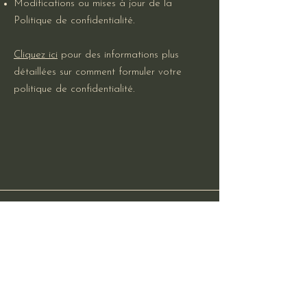
Modifications ou mises à jour de la
Politique de confidentialité.
Cliquez ici
pour des informations plus
détaillées sur comment formuler votre
politique de confidentialité.
765 chemin des Saignières
84500 BOLLENE, France |
06 74 29 75 05
Nous contacter